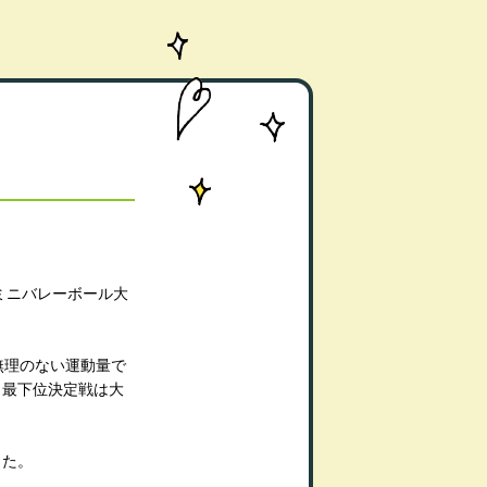
ミニバレーボール大
無理のない運動量で
と最下位決定戦は大
した。