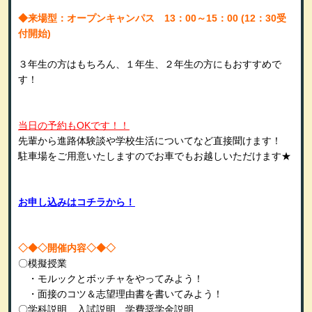
◆
来場型：オープンキャンパス 13：00～15：00 (12：30受
付開始)
３年生の方はもちろん、１年生、２年生の方にもおすすめで
す！
当日の予約もOKです！！
先輩から進路体験談や学校生活についてなど直接聞けます！
駐車場をご用意いたしますのでお車でもお越しいただけます
★
お申し込みはコチラから！
◇◆◇
開催内容◇◆◇
〇模擬授業
・モルックとボッチャをやってみよう！
・面接のコツ＆志望理由書を書いてみよう！
〇学科説明、入試説明、学費奨学金説明