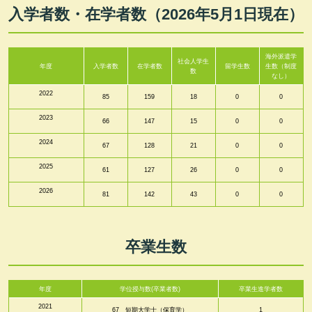
入学者数・在学者数（2026年5月1日現在）
海外派遣学
社会人学生
年度
入学者数
在学者数
留学生数
生数（制度
数
なし）
2022
85
159
18
0
0
2023
66
147
15
0
0
2024
67
128
21
0
0
2025
61
127
26
0
0
2026
81
142
43
0
0
卒業生数
年度
学位授与数(卒業者数)
卒業生進学者数
2021
67 短期大学士（保育学）
1