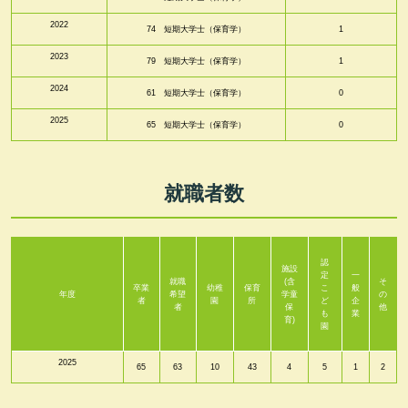
2022
74 短期大学士（保育学）
1
2023
79 短期大学士（保育学）
1
2024
61 短期大学士（保育学）
0
2025
65 短期大学士（保育学）
0
就職者数
認
施設
定
一
就職
(含
そ
卒業
幼稚
保育
こ
般
年度
希望
学童
の
者
園
所
ど
企
者
保
他
も
業
育)
園
2025
65
63
10
43
4
5
1
2