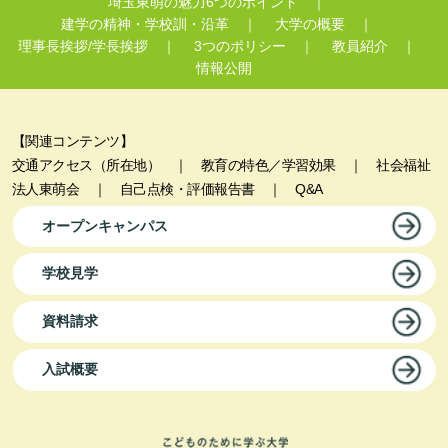
埼玉東萌の魅力6つのポイント
｜
建学の精神・学校訓・沿革
｜
大学の概要
｜
理事長挨拶/学長挨拶
｜
3つのポリシー
｜
教員紹介
｜
情報公開
【関連コンテンツ】
交通アクセス（所在地）
｜
教育の特色／学習効果
｜
社会福祉
法人東萌会
｜
自己点検・評価報告書
｜
Q&A
オープンキャンパス
学校見学
資料請求
入試概要