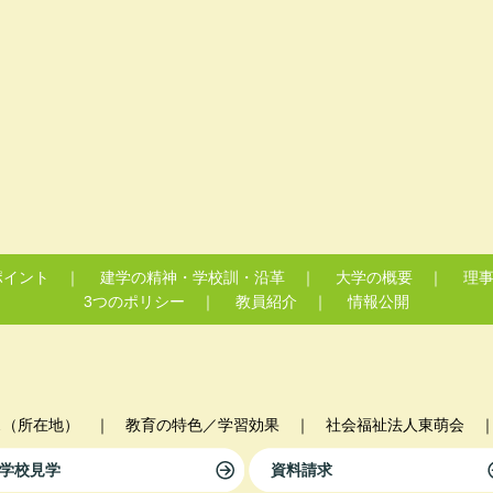
ポイント
｜
建学の精神・学校訓・沿革
｜
大学の概要
｜
理事
3つのポリシー
｜
教員紹介
｜
情報公開
ス（所在地）
｜
教育の特色／学習効果
｜
社会福祉法人東萌会
学校見学
資料請求