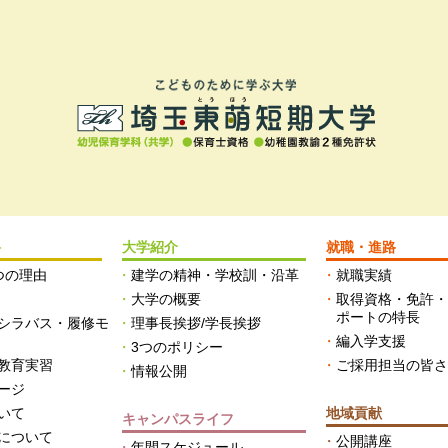
科
大学紹介
就職・進路
つの理由
建学の精神・学校訓・沿革
就職実績
大学の概要
取得資格・免許
ポートの特長
シラバス・履修モ
理事長挨拶/学長挨拶
編入学支援
3つのポリシー
教育実習
ご採用担当の皆
情報公開
ージ
いて
地域貢献
キャンパスライフ
について
公開講座
年間スケジュール