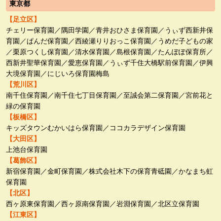
東京都
【足立区】
チェリー保育園／隅田学園／青井おひさま保育園／うぃず西新井保
育園／ぱんだ保育園／西綾瀬りりおっこ保育園／うめだ子どもの家
／栗原つくし保育園／清水保育園／島根保育園／たんぽぽ保育所／
西新井聖華保育園／愛恵保育園／うぃず千住大橋駅前保育園／伊興
大境保育園／にじいろ保育園梅島
【荒川区】
南千住保育園／南千住七丁目保育園／至誠会第二保育園／宮前花と
緑の保育園
【板橋区】
キッズタウンむかいはら保育園／ココカラデザイン保育園
【大田区】
上池台保育園
【葛飾区】
新宿保育園／金町保育園／株式会社木下の保育青砥園／かなまち虹
保育園
【北区】
西ヶ原東保育園／西ヶ原南保育園／岩淵保育園／北区立保育園
【江東区】