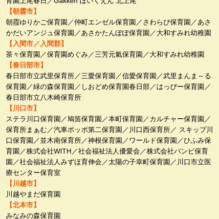
育園上尾春日／Gakken ほいくえん 北上尾
【朝霞市】
朝霞ゆりかご保育園／仲町エンゼル保育園／さわらび保育園／あさ
かだいアンジュ保育園／あさかたんぽぽ保育園／大和すみれ幼稚園
【入間市／入間郡】
茶々保育園／保育園めぐみ／三芳元氣保育園／大和すみれ幼稚園
【春日部市】
春日部市立武里保育所／三愛保育園／信愛保育園／武里まんま～る
保育園／緑の森保育園／しおどめ保育園春日部／はっぴー保育園／
春日部市立八木崎保育所
【川口市】
ステラ川口保育園／鳩笛保育園／本町保育園／カルチャー保育園／
保育所まぁむ／汽車ポッポ第二保育園／川口西保育所／ スキップ川
口保育園／並木南保育所／神根保育園／ワールド保育園／ひふみ保
育園／株式会社WITH／社会福祉法人優愛会／株式会社バンビ保育
園／社会福祉法人みずほ育伸会／太陽の子幸町保育園／川口市立医
療センター保育室
【川越市】
川越やまだ保育園
【北本市】
みなみの森保育園