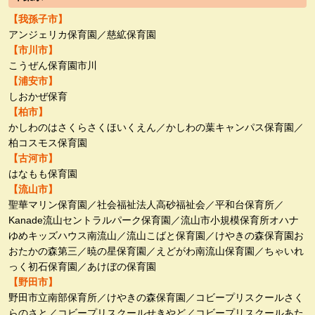
【我孫子市】
アンジェリカ保育園／慈絋保育園
【市川市】
こうぜん保育園市川
【浦安市】
しおかぜ保育
【柏市】
かしわのはさくらさくほいくえん／かしわの葉キャンパス保育園／
柏コスモス保育園
【古河市】
はなもも保育園
【流山市】
聖華マリン保育園／社会福祉法人高砂福祉会／平和台保育所／
Kanade流山セントラルパーク保育園／流山市小規模保育所オハナ
ゆめキッズハウス南流山／流山こばと保育園／けやきの森保育園お
おたかの森第三／暁の星保育園／えどがわ南流山保育園／ちゃいれ
っく初石保育園／あけぼの保育園
【野田市】
野田市立南部保育所／けやきの森保育園／コビープリスクールさく
らのさと／コビープリスクールせきやど／コビープリスクールあた