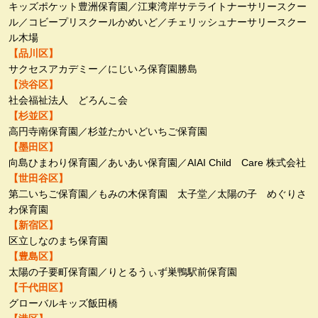
キッズポケット豊洲保育園／江東湾岸サテライトナーサリースクー
ル／コビープリスクールかめいど／チェリッシュナーサリースクー
ル木場
【品川区】
サクセスアカデミー／にじいろ保育園勝島
【渋谷区】
社会福祉法人 どろんこ会
【杉並区】
高円寺南保育園／杉並たかいどいちご保育園
【墨田区】
向島ひまわり保育園／あいあい保育園／AIAI Child Care 株式会社
【世田谷区】
第二いちご保育園／もみの木保育園 太子堂／太陽の子 めぐりさ
わ保育園
【新宿区】
区立しなのまち保育園
【豊島区】
太陽の子要町保育園／りとるうぃず巣鴨駅前保育園
【千代田区】
グローバルキッズ飯田橋