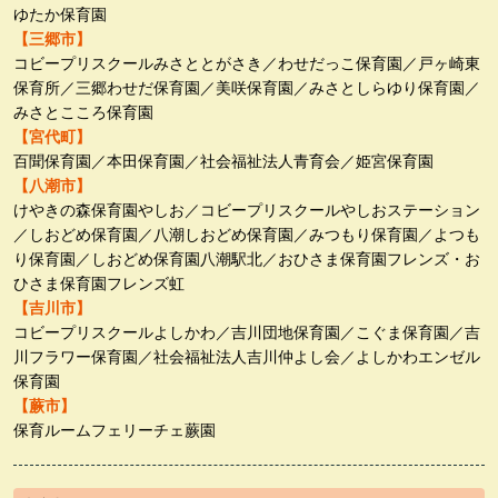
ゆたか保育園
【三郷市】
コビープリスクールみさととがさき／わせだっこ保育園／戸ヶ崎東
保育所／三郷わせだ保育園／美咲保育園／みさとしらゆり保育園／
みさとこころ保育園
【宮代町】
百聞保育園／本田保育園／社会福祉法人青育会／姫宮保育園
【八潮市】
けやきの森保育園やしお／コビープリスクールやしおステーション
／しおどめ保育園／八潮しおどめ保育園／みつもり保育園／よつも
り保育園／しおどめ保育園八潮駅北／おひさま保育園フレンズ・お
ひさま保育園フレンズ虹
【吉川市】
コビープリスクールよしかわ／吉川団地保育園／こぐま保育園／吉
川フラワー保育園／社会福祉法人吉川仲よし会／よしかわエンゼル
保育園
【蕨市】
保育ルームフェリーチェ蕨園