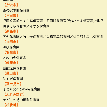
【所沢市】
桑の実本郷保育園
【戸田市】
戸田公園前さくら草保育園／戸田駅前保育所おひさま保育園／北戸
田さくら保育園／みずき保育園
【新座市】
アヤ保育園／竹の子保育園／白梅第二保育園／妙音沢もみじ保育園
【加須市】
加須保育園
【羽生市】
とねの会保育園
【飯能市】
飯能元気保育園
【蓮田市】
はすだ保育園
【富士見市】
子どものそのBaby保育園
【ふじみ野市】
子どものその苗間保育園
【松伏町】