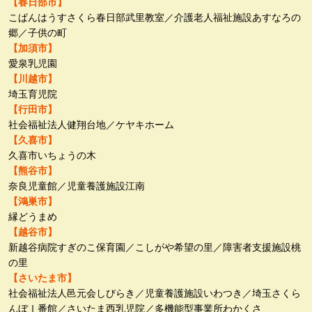
【春日部市】
こぱんはうすさくら春日部武里教室／介護老人福祉施設あすなろの
郷／子供の町
【加須市】
愛泉乳児園
【川越市】
埼玉育児院
【行田市】
社会福祉法人健翔台地／ケヤキホーム
【久喜市】
久喜市いちょうの木
【熊谷市】
奈良児童館／児童養護施設江南
【鴻巣市】
縁どうまめ
【越谷市】
新越谷病院すぎのこ保育園／こしがや希望の里／障害者支援施設桃
の里
【さいたま市】
社会福祉法人邑元会しびらき／児童養護施設いわつき／埼玉さくら
んぼⅠ番館／さいたま西乳児院／多機能型事業所わかくさ