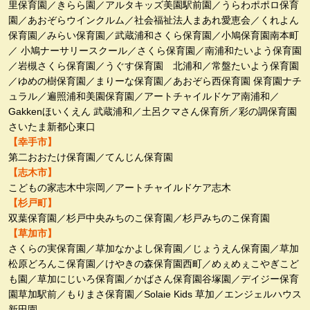
里保育園／きらら園／アルタキッズ美園駅前園／うらわポポロ保育
園／あおぞらウインクルム／社会福祉法人まあれ愛恵会／くれよん
保育園／みらい保育園／武蔵浦和さくら保育園／小鳩保育園南本町
／ 小鳩ナーサリースクール／さくら保育園／南浦和たいよう保育園
／岩槻さくら保育園／うぐす保育園 北浦和／常盤たいよう保育園
／ゆめの樹保育園／まりーな保育園／あおぞら西保育園 保育園ナチ
ュラル／遍照浦和美園保育園／アートチャイルドケア南浦和／
Gakkenほいくえん 武蔵浦和／土呂クマさん保育所／彩の調保育園
さいたま新都心東口
【幸手市】
第二おおたけ保育園／てんじん保育園
【志木市】
こどもの家志木中宗岡／アートチャイルドケア志木
【杉戸町】
双葉保育園／杉戸中央みちのこ保育園／杉戸みちのこ保育園
【草加市】
さくらの実保育園／草加なかよし保育園／じょうえん保育園／草加
松原どろんこ保育園／けやきの森保育園西町／めぇめぇこやぎこど
も園／草加にじいろ保育園／かばさん保育園谷塚園／デイジー保育
園草加駅前／もりまさ保育園／Solaie Kids 草加／エンジェルハウス
新田園