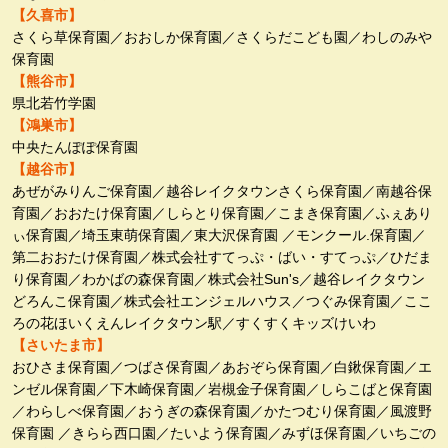
【久喜市】
さくら草保育園／おおしか保育園／さくらだこども園／わしのみや
保育園
【熊谷市】
県北若竹学園
【鴻巣市】
中央たんぽぽ保育園
【越谷市】
あぜがみりんご保育園／越谷レイクタウンさくら保育園／南越谷保
育園／おおたけ保育園／しらとり保育園／こまき保育園／ふぇあり
ぃ保育園／埼玉東萌保育園／東大沢保育園 ／モンクール.保育園／
第二おおたけ保育園／株式会社すてっぷ・ばい・すてっぷ／ひだま
り保育園／わかばの森保育園／株式会社Sun's／越谷レイクタウン
どろんこ保育園／株式会社エンジェルハウス／つぐみ保育園／ここ
ろの花ほいくえんレイクタウン駅／すくすくキッズけいわ
【さいたま市】
おひさま保育園／つばさ保育園／あおぞら保育園／白鍬保育園／エ
ンゼル保育園／下木崎保育園／岩槻金子保育園／しらこばと保育園
／わらしべ保育園／おうぎの森保育園／かたつむり保育園／風渡野
保育園 ／きらら西口園／たいよう保育園／みずほ保育園／いちごの