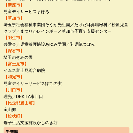
【新座市】
児童デイサービスまほろ
【草加市】
埼玉県社会福祉事業団そうか光生園／たけだ耳鼻咽喉科／松原児童
クラブ／まつりかレインボー／草加市子育て支援センター
【羽生市】
共愛会／児童養護施設あゆみ学園／乳児院つぼみ
【深谷市】
埼玉のぞみの園
【富士見市】
イムス富士見総合病院
【和光市】
児童デイリーサービスぽこの実
【川口市】
理光／DEKITA東川口
【比企郡嵐山町】
嵐山郷
【松状町】
母子生活支援施設かしのき荘
千葉県