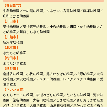
【春日部市】
牛島幼稚園／一の割幼稚園／ルネサンス呑竜幼稚園／藤塚幼稚園／
庄和こばと幼稚園
【川口市】
安行幼稚園／安行東光幼稚園／小桜幼稚園／川口さかえ幼稚園／さ
と幼稚園／川口しらぎく幼稚園
【川越市】
新河岸幼稚園
【北本市】
きたもと幼稚園
【行田市】
まつたけ幼稚園
【越谷市】
南越谷幼稚園／小牧幼稚園／越谷わかば幼稚園／松原幼稚園／大袋
幼稚園／大沢幼稚園／アスナロ幼稚園／レイクアスナロ幼稚園／愛
隣幼稚園
【さいたま市】
さくらアート幼稚園／岩槻みどり幼稚園／だいもん幼稚園／河合幼
稚園／染谷幼稚園／大谷口幼稚園／しま幼稚園／さしおうぎ幼稚園
／ひばり幼稚園／大成幼稚園／西浦和幼稚園／さかわ幼稚園／福寿