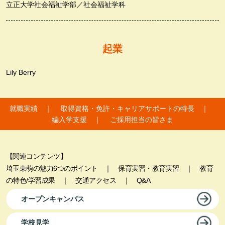
立正大学
社会福祉学部／社会福祉学科
起業
Lily Berry
就職実績
｜
取得資格・免許・キャリアサポートの特長
｜
編入学支援
｜
ご採用担当の皆さま
【関連コンテンツ】
埼玉東萌の魅力6つのポイント
｜
保育実習・教育実習
｜
教育
の特色/学習成果
｜
交通アクセス
｜
Q&A
オープンキャンパス
学校見学