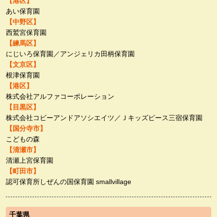
【港区】
あい保育園
【中野区】
西鷲宮保育園
【練馬区】
にじいろ保育園／アンジェリカ田柄保育園
【文京区】
根津保育園
【港区】
株式会社アルファコーポレーション
【目黒区】
株式会社コビーアンドアソシエイツ／Ｊキッズピース三宿保育園
【国分寺市】
こどもの森
【清瀬市】
清瀬上宮保育園
【町田市】
認可保育所しぜんの国保育園 smallvillage
千葉県