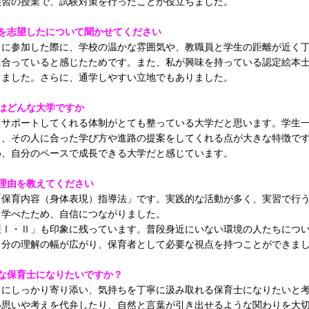
演習の授業で、試験対策を行ったことが役立ちました。
を志望したについて聞かせてください
スに参加した際に、学校の温かな雰囲気や、教職員と学生の距離が近く
に合っていると感じたためです。また、私が興味を持っている認定絵本
じました。さらに、通学しやすい立地でもありました。
はどんな大学ですか
てサポートしてくれる体制がとても整っている大学だと思います。学生
し、その人に合った学び方や進路の提案をしてくれる点が大きな特徴で
め、自分のペースで成長できる大学だと感じています。
理由を教えてください
「保育内容（身体表現）指導法」です。実践的な活動が多く、実習で行
ら学べたため、自信につながりました。
護Ⅰ・Ⅱ」も印象に残っています。普段身近にいない環境の人たちにつ
自分の理解の幅が広がり、保育者として必要な視点を持つことができま
な保育士になりたいですか？
もにしっかり寄り添い、気持ちを丁寧に汲み取れる保育士になりたいと
い思いや考えを代弁したり、自然と言葉が引き出せるような関わりを大