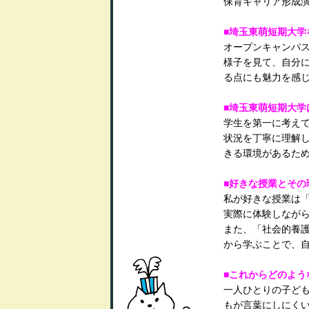
保育キャリア形成
■埼玉東萌短期大学
オープンキャンパ
様子を見て、自分
る点にも魅力を感
■埼玉東萌短期大学
学生を第一に考え
状況を丁寧に理解
きる環境があるた
■好きな授業とその
私が好きな授業は
実際に体験しなが
また、「社会的養
から学ぶことで、
■これからどのよう
一人ひとりの子ど
もが言葉にしにく