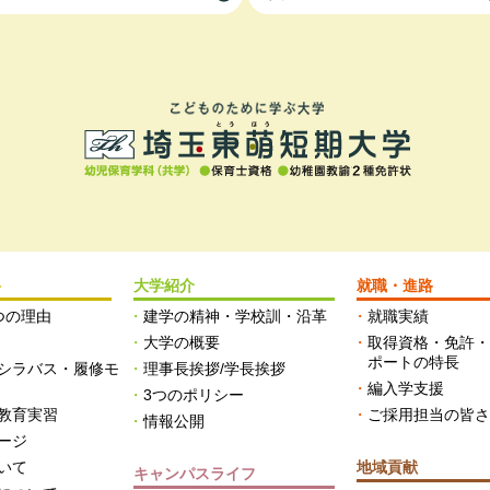
科
大学紹介
就職・進路
つの理由
建学の精神・学校訓・沿革
就職実績
大学の概要
取得資格・免許
ポートの特長
シラバス・履修モ
理事長挨拶/学長挨拶
編入学支援
3つのポリシー
教育実習
ご採用担当の皆
情報公開
ージ
いて
地域貢献
キャンパスライフ