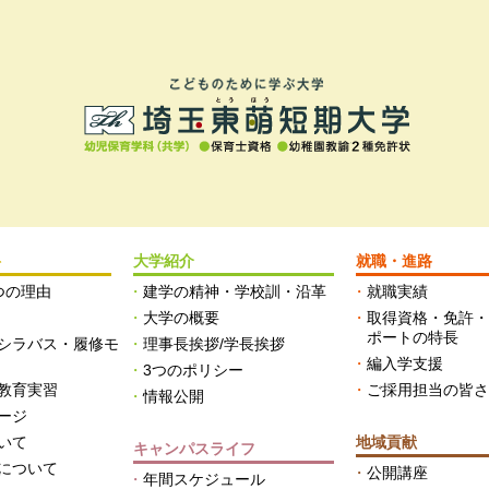
科
大学紹介
就職・進路
つの理由
建学の精神・学校訓・沿革
就職実績
大学の概要
取得資格・免許
ポートの特長
シラバス・履修モ
理事長挨拶/学長挨拶
編入学支援
3つのポリシー
教育実習
ご採用担当の皆
情報公開
ージ
いて
地域貢献
キャンパスライフ
について
公開講座
年間スケジュール