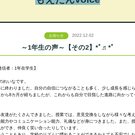
2022.12.02
お知らせ
～1年生の声～【その2】*ﾟ♬*ﾟ
日 発信者：1年在学生】
のれいなです。
事に終わりました。自分の自信につながることも多く、少し成長を感じ
てから8カ月が経ちましたが、これからも自分で目指した進路に向かって
い友達がたくさんできました。授業では、意見交換をしながら様々な考
決能力やコミュニケーション能力、礼儀などが身につきました。また、
流ができ、仲良く笑い合ったりしています。
いうこともあり、学校のリズムに慣れることができるかとても不安でし