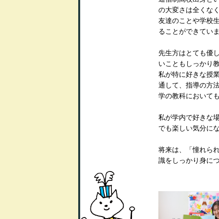
の大変さは全くな
友達のことや学校
ることができてい
先生方はとても優
いこともしっかり
私が特に好きな授
通して、指導の方
学の教科において
私が学内で好きな
でも楽しい気分に
将来は、「憧れら
識をしっかり身に