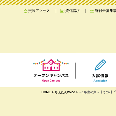
交通アクセス
資料請求
寄付金募集
HOME
もえたんvoice
～1年生の声～【その2】*ﾟ