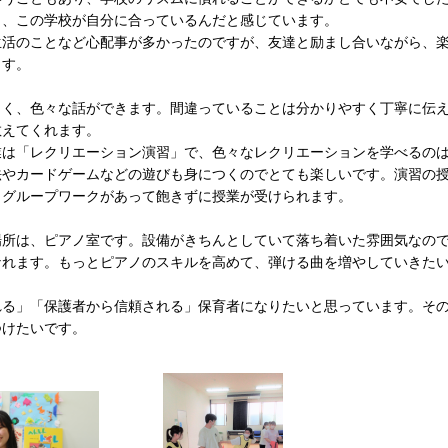
く、この学校が自分に合っているんだと感じています。
生活のことなど心配事が多かったのですが、友達と励まし合いながら、
ます。
しく、色々な話ができます。間違っていることは分かりやすく丁寧に伝
教えてくれます。
業は「レクリエーション演習」で、色々なレクリエーションを学べるの
法やカードゲームなどの遊びも身につくのでとても楽しいです。演習の
もグループワークがあって飽きずに授業が受けられます。
場所は、ピアノ室です。設備がきちんとしていて落ち着いた雰囲気なの
なれます。もっとピアノのスキルを高めて、弾ける曲を増やしていきた
れる」「保護者から信頼される」保育者になりたいと思っています。そ
つけたいです。