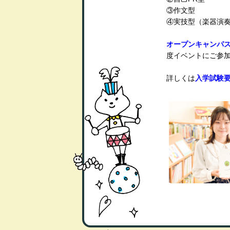
③作文型
④実技型（楽器演
オープンキャンパ
度イベントにご参
詳しくは
入学試験