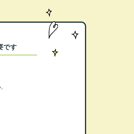
要です
い。
。