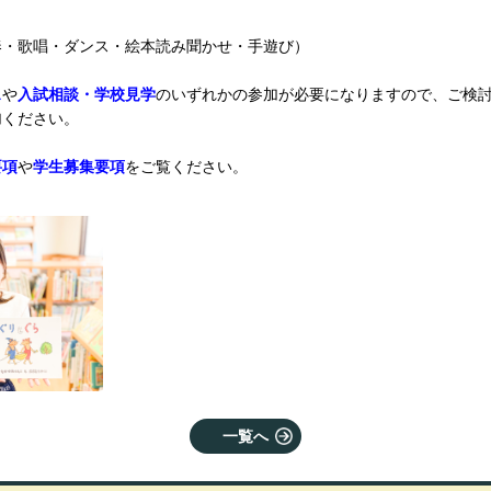
奏・歌唱・ダンス・絵本読み聞かせ・手遊び）
ス
や
入試
相談・
学校見学
のいずれかの参加が必要になりますので、ご検
加ください。
要項
や
学生募集要項
をご覧ください。
一覧へ