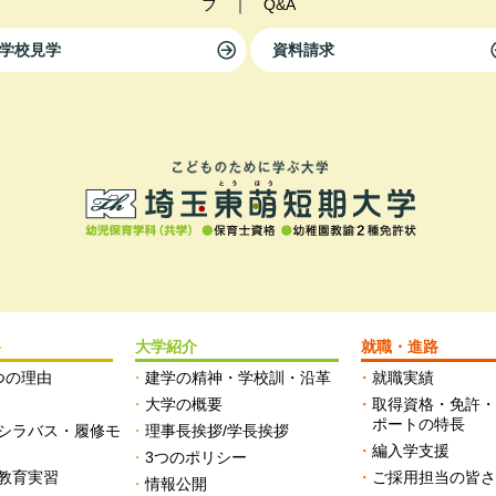
フ
｜
Q&A
学校見学
資料請求
科
大学紹介
就職・進路
つの理由
建学の精神・学校訓・沿革
就職実績
大学の概要
取得資格・免許
ポートの特長
シラバス・履修モ
理事長挨拶/学長挨拶
編入学支援
3つのポリシー
教育実習
ご採用担当の皆
情報公開