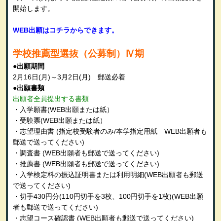
開始します。
WEB
出願はコチラからできます。
学校推薦型選抜（公募制）Ⅳ期
●出願期間
2月16日
(月
)
～3月
2
日
(月
)
郵送必着
●出願書類
出願者全員提出する書類
・入学願書(WEB出願または紙）
・受験票(WEB出願または紙）
・志望理由書
(
指定校受験者のみ/本学指定用紙
WEB
出願者も
郵送で送ってください
)
・調査書
(WEB
出願者も郵送で送ってください
)
・推薦書
(WEB
出願者も郵送で送ってください
)
・入学検定料の振込証明書または利用明細
(WEB
出願者も郵送
で送ってください
)
・切手430円分(110円切手を3枚、100円切手を1枚)(WEB出願
者も郵送で送ってください)
・志望コース確認書 (WEB出願者も郵送で送ってください)