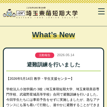
What’s New
2026.05.14
活動報告
避難訓練を行いました
【
2026
年
5
月14
日 教学・学生支援センター】
学校法人小池学園の
3
校（埼玉東萌短期大学、埼玉東萌美容専
門学校、武蔵野星城高等学校）合同で避難訓練を行いました。
今回学生たちには事前予告をせずに実施しましたが、急なアナ
ウンスにも落ち着いて行動し、速やかに避難することができま